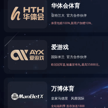
首页
新闻中心
裕达新闻
当前位置：
>>
>>